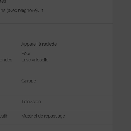
tes
ains (avec baignoire):
1
Appareil à raclette
Four
 ondes
Lave vaisselle
Garage
Télévision
vatif
Matériel de repassage