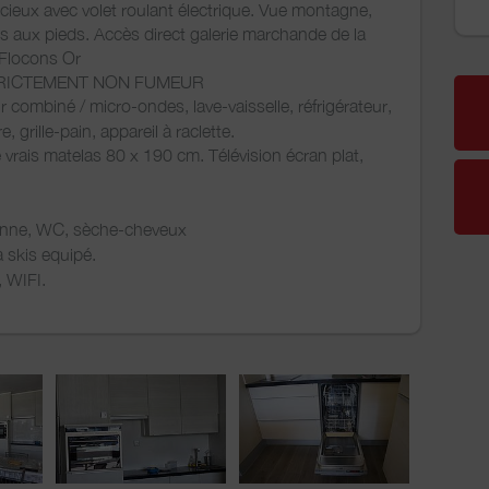
ncieux avec volet roulant électrique. Vue montagne,
s aux pieds. Accès direct galerie marchande de la
 Flocons Or
ENT NON FUMEUR
r combiné / micro-ondes, lave-vaisselle, réfrigérateur,
e, grille-pain, appareil à raclette.
 vrais matelas 80 x 190 cm. Télévision écran plat,
enne, WC, sèche-cheveux
à skis equipé.
, WIFI.