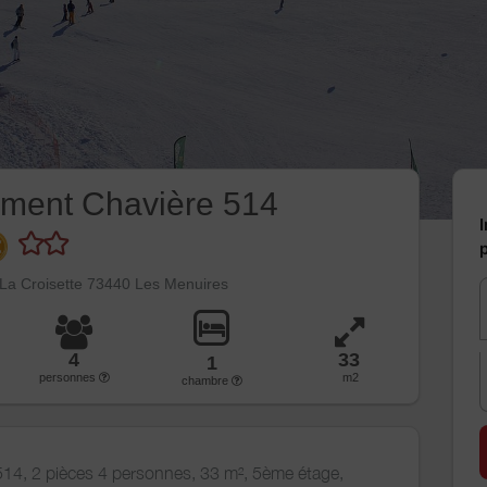
ment Chavière 514
I
p
 La Croisette 73440 Les Menuires
4
33
1
personnes
m2
chambre
514, 2 pièces 4 personnes, 33 m², 5ème étage,