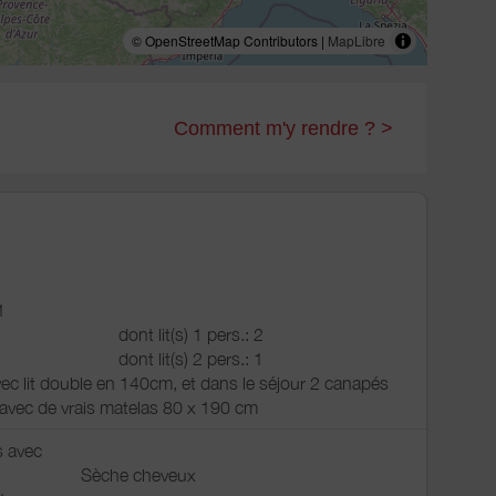
© OpenStreetMap Contributors |
MapLibre
Comment m'y rendre ? >
1
dont lit(s) 1 pers.: 2
dont lit(s) 2 pers.: 1
c lit double en 140cm, et dans le séjour 2 canapés
ls avec de vrais matelas 80 x 190 cm
s avec
Sèche cheveux