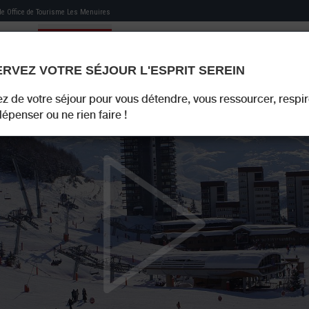
 de
Office de Tourisme Les Menuires
RVEZ VOTRE SÉJOUR L'ESPRIT SEREIN
MON HÉBERGEMENT
MES RECOMMANDATIONS
MON LIVRET D'ACCUEIL
RÉS
ez de votre séjour pour vous détendre, vous ressourcer, respir
épenser ou ne rien faire !